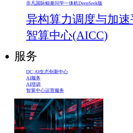
非凡国际鲲泰问学一体机DeepSeek版
异构算力调度与加速
智算中心(AICC)
服务
DC·AI生态创新中心
AI服务
AI培训
智算中心运营服务