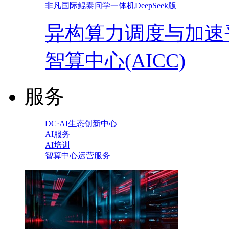
非凡国际鲲泰问学一体机DeepSeek版
异构算力调度与加速
智算中心(AICC)
服务
DC·AI生态创新中心
AI服务
AI培训
智算中心运营服务